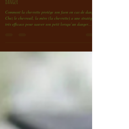
Comment la chevrette protège son faon en cas de
danger
Comment la chevrette protège son faon en cas de danger
Chez le chevreuil, la mère (la chevrette) a une stratégie
très efficace pour sauver son petit lorsqu’un danger
approche. Voici ce qui se passe le plus souvent dans la
nature. 1) Le réflexe principal : cacher le faon Les
premiers jours, le faon reste souvent immobile et
silencieux, couché dans les hautes herbes ou sous un
couvert végétal. La chevrette l’y laisse volontairement :
son pelage tacheté le camoufle, et il dégage