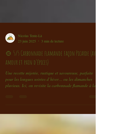
Nicolas Tente-Là
23 juin 2025
3 min de lecture
🍲 5/5 Carbonnade flamande façon Picarde (avec
amour et pain d’épices)
Une recette mijotée, rustique et savoureuse, parfaite
pour les longues soirées d’hiver… ou les dimanches
pluvieux. Ici, on revisite la carbonnade flamande à la
sauce picarde, avec de la bière locale, du pain d’épices
artisanal et une bonne dose de patience.