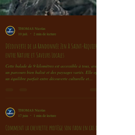
THOMAS Nicolas
10 juil.
2 min de lecture
Découverte de la Randonnée Zen à Saint-Riquier
entre Nature et Saveurs Locales
Cette balade de 9 kilomètres est accessible à tous, avec
un parcours bien balisé et des paysages variés. Elle offre
un équilibre parfait entre découverte culturelle et
immersion naturelle. Le village de Saint-Riquier, avec
son histoire et ses producteurs locaux, enrichit
l’expérience.
THOMAS Nicolas
17 juin
1 min de lecture