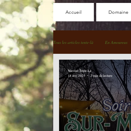
Accueil
Domaine
Tous les articles tente-là
En Amoureux
Tente la Recette 100% Locale
Soi
Nicolas Tente-Là
18 avr. 2025
2 min de lecture