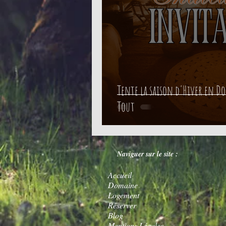
Tente la saison d'Hiver en D
Tout
Naviguer sur le site :
Accueil
Domaine
Logement
Réserver
Blog
Mentions Légales