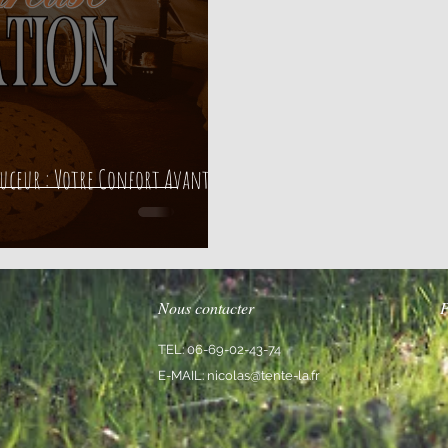
ouceur : Votre Confort Avant
Nous contacter
P
TEL: 06-69-02-43-74
E-MAIL:
nicolas@tente-la.fr