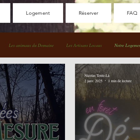
Logement
Réserver
FAQ
Les animaux du Domaine
Les Artisans Locaux
Notre Logement
rée insolite sur mesure
En famille
Nature, déconnectez-vous
Nicolas Tente-Là
2 janv. 2025
1 min de lecture