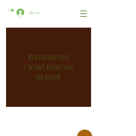
Se connecter
Rien à réserver pour
l'instant. Revenez nous
voir bientôt.
Naviguer sur le site :
Notre Adresse
Nous contacter
30 rue de Vignacourt
TEL:
06-69-02-43-74
80 610 Saint-Ouen
E-MAIL:
nicolas@tente-la.fr